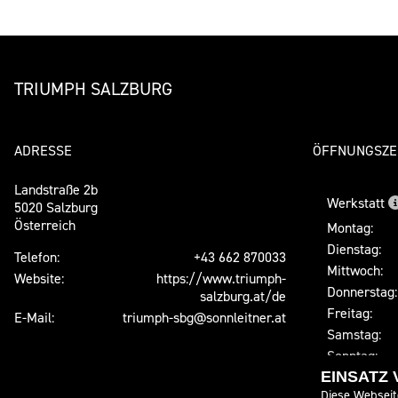
TRIUMPH SALZBURG
ADRESSE
ÖFFNUNGSZE
Landstraße 2b
Werkstatt
5020 Salzburg
Österreich
Montag:
Dienstag:
Telefon:
+43 662 870033
Mittwoch:
Website:
https://www.triumph-
Donnerstag:
salzburg.at/de
Freitag:
E-Mail:
triumph-sbg@sonnleitner.at
Samstag:
Sonntag:
EINSATZ
Verkauf
Diese Webseit