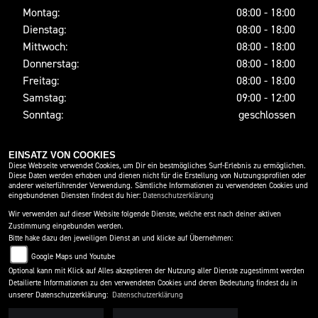
Montag:
08:00 - 18:00
Dienstag:
08:00 - 18:00
Mittwoch:
08:00 - 18:00
Donnerstag:
08:00 - 18:00
Freitag:
08:00 - 18:00
Samstag:
09:00 - 12:00
Sonntag:
geschlossen
EINSATZ VON COOKIES
SOCIAL MEDIA
Diese Webseite verwendet Cookies, um Dir ein bestmögliches Surf-Erlebnis zu ermöglichen.
Diese Daten werden erhoben und dienen nicht für die Erstellung von Nutzungsprofilen oder
anderer weiterführender Verwendung. Sämtliche Informationen zu verwendeten Cookies und
eingebundenen Diensten findest du hier:
Datenschutzerklärung
Wir verwenden auf dieser Website folgende Dienste, welche erst nach deiner aktiven
Zustimmung eingebunden werden.
Bitte hake dazu den jeweiligen Dienst an und klicke auf Übernehmen:
Google Maps und Youtube
Optional kann mit Klick auf Alles akzeptieren der Nutzung aller Dienste zugestimmt werden
Detailierte Informationen zu den verwendeten Cookies und deren Bedeutung findest du in
IMPRESSUM
DATENSCHUTZ
DISCLAIMER
unserer Datenschutzerklärung:
Datenschutzerklärung
BARRIEREFREIHEIT
AGB